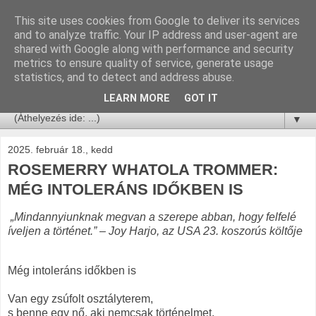
This site uses cookies from Google to deliver its services
and to analyze traffic. Your IP address and user-agent are
shared with Google along with performance and security
metrics to ensure quality of service, generate usage
statistics, and to detect and address abuse.
LEARN MORE
GOT IT
▼
2025. február 18., kedd
ROSEMERRY WHATOLA TROMMER:
MÉG INTOLERÁNS IDŐKBEN IS
„Mindannyiunknak megvan a szerepe abban, hogy felfelé
íveljen a történet.” – Joy Harjo, az USA 23. koszorús költője
Még intoleráns időkben is
Van egy zsúfolt osztályterem,
s benne egy nő, aki nemcsak történelmet,