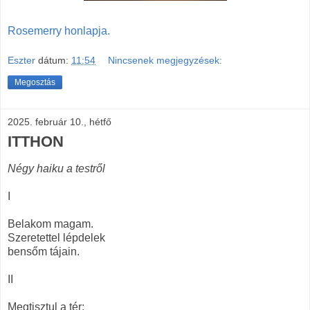
Rosemerry honlapja.
Eszter
dátum:
11:54
Nincsenek megjegyzések:
Megosztás
2025. február 10., hétfő
ITTHON
Négy haiku a testről
I
Belakom magam.
Szeretettel lépdelek
bensőm tájain.
II
Megtisztul a tér: