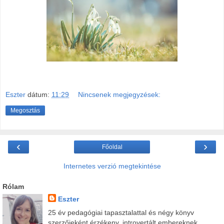
Eszter
dátum:
11:29
Nincsenek megjegyzések:
Megosztás
‹
›
Főoldal
Internetes verzió megtekintése
Rólam
Eszter
25 év pedagógiai tapasztalattal és négy könyv
szerzőjeként érzékeny, introvertált embereknek