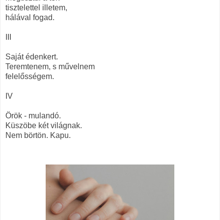
tisztelettel illetem,
hálával fogad.
III
Saját édenkert.
Teremtenem, s művelnem
felelősségem.
IV
Örök - mulandó.
Küszöbe két világnak.
Nem börtön. Kapu.