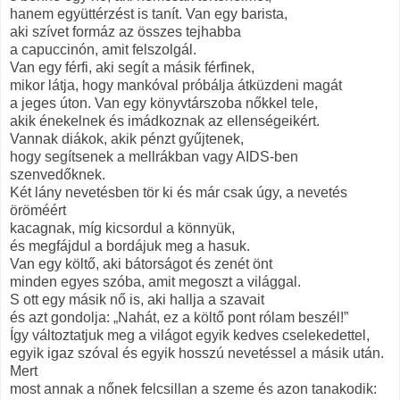
hanem együttérzést is tanít. Van egy barista,
aki szívet formáz az összes tejhabba
a capuccinón, amit felszolgál.
Van egy férfi, aki segít a másik férfinek,
mikor látja, hogy mankóval próbálja átküzdeni magát
a jeges úton. Van egy könyvtárszoba nőkkel tele,
akik énekelnek és imádkoznak az ellenségeikért.
Vannak diákok, akik pénzt gyűjtenek,
hogy segítsenek a mellrákban vagy AIDS-ben
szenvedőknek.
Két lány nevetésben tör ki és már csak úgy, a nevetés
öröméért
kacagnak, míg kicsordul a könnyük,
és megfájdul a bordájuk meg a hasuk.
Van egy költő, aki bátorságot és zenét önt
minden egyes szóba, amit megoszt a világgal.
S ott egy másik nő is, aki hallja a szavait
és azt gondolja: „Nahát, ez a költő pont rólam beszél!”
Így változtatjuk meg a világot egyik kedves cselekedettel,
egyik igaz szóval és egyik hosszú nevetéssel a másik után.
Mert
most annak a nőnek felcsillan a szeme és azon tanakodik: